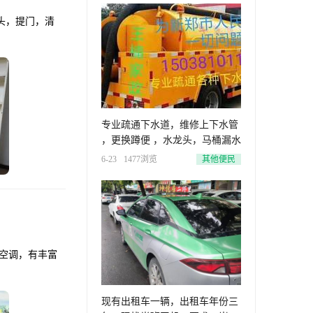
头，提门，清
专业疏通下水道，维修上下水管
，更换蹲便 ，水龙头，马桶漏水
6-23
1477浏览
其他便民
现有出租车一辆，出租车年份三