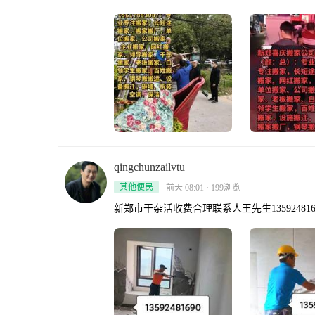
qingchunzailvtu
其他便民
前天 08:01 · 199浏览
新郑市干杂活收费合理联系人王先生135924816