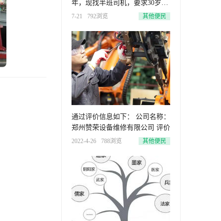
年，现找半班司机，要求30岁至
5
7-21
792浏览
其他便民
通过评价信息如下： 公司名称：
郑州赞荣设备维修有限公司 评价
2022-4-26
788浏览
其他便民