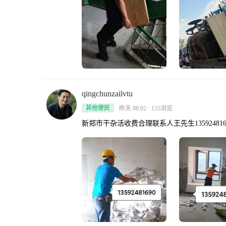
qingchunzailvtu
其他便民
昨天 08:02 · 135浏览
新郑市干杂活收费合理联系人王先生135924816