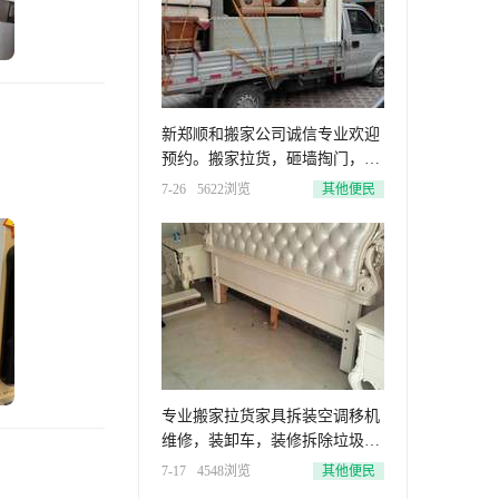
新郑顺和搬家公司诚信专业欢迎
预约。搬家拉货，砸墙掏门，清
理垃
7-26
5622浏览
其他便民
专业搬家拉货家具拆装空调移机
维修，装卸车，装修拆除垃圾清
理砸
7-17
4548浏览
其他便民