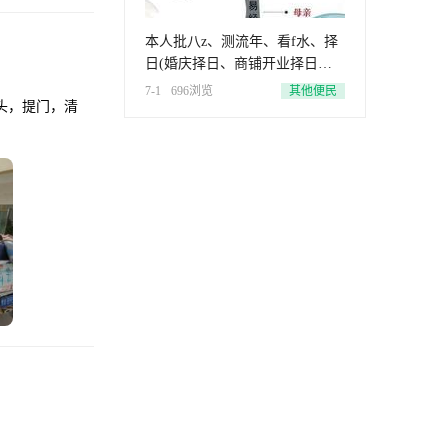
本人批八z、测流年、看f水、择
日(婚庆择日、商铺开业择日、
搬
7-1
696浏览
其他便民
头，提门，清