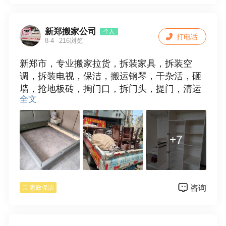
洗，窗帘清洗，家具保养，沙发清洗，壁纸清
洗，石材养护，地毯清洗，地板打蜡，地面清
洗
新郑搬家公司
个人
打电话
8-4
216浏览
商务保洁
新郑市，专业搬家拉货，拆装家具，拆装空
调，拆装电视，保洁，搬运钢琴，干杂活，砸
工程保洁，酒店保洁，银行保洁，店面保洁，
墙，抢地板砖，掏门口，拆门头，提门，清运
会所保洁，写字楼保洁，公司保洁，，厂房保
全文
垃圾，欢迎使用。15538109881
洁，医院保洁
外墙玻璃幕墙清洗、外墙玻璃窗清洗、外墙石
+7
材墙面清洗、外墙涂料墙面清洗、外墙瓷砖墙
面清洗、阳光棚外墙清洗、铝塑板墙面清洗
油烟管道清洗：商场、酒店、学校、部队、单
位食堂烟罩、烟道、风机、净化器清洗维修
咨询
家政保洁
房屋修缮、防水补漏施工等。