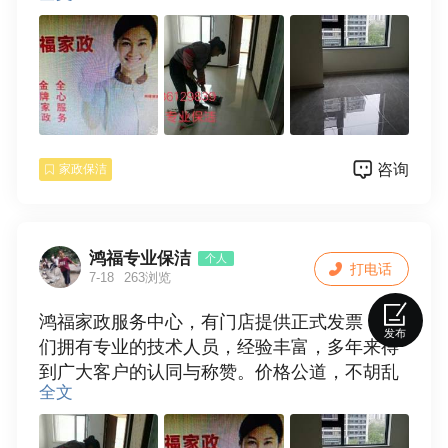
服务项目：
1，专业承接家庭〔单位〕保洁，新房开荒保
洁，旧居保洁，家庭保洁包括擦玻璃，门窗，
地面清洁，地角线，厨房，卫生间等保洁（烟
机灯:具不包括），厂房，学校及商场保洁，物
咨询
家政保洁
业保洁。
2，搬家，专业门头清洗，擦玻璃，洗窗帘，清
洗抽油烟机，家电清洗，地板打蜡，地毯清
洗，输通下水道，换窗纱，拆装空调等一系列
鸿福专业保洁
个人
打电话
家庭服务。
7-18
263浏览
3，保姆，月嫂，钟点工，热情周到细心服务。
鸿福家政服务中心，有门店提供正式发票，我
全天24小时为您服务，只要恁一个电话，我们
发布
们拥有专业的技术人员，经验丰富，多年来得
服务到家放心的家政服务，因为专业，所以更
到广大客户的认同与称赞。价格公道，不胡乱
好。
全文
收费，质优价廉，满意后付款，诚信合作。
地址：中华路国家电网对面鸿福家政
电话:15036129839
服务项目：