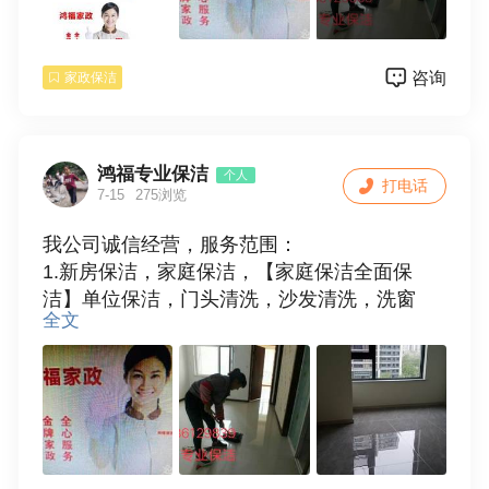
地面清洁，地角线，厨房，卫生间等保洁（烟
机灯:具不包括），厂房，学校及商场保洁，物
咨询
家政保洁
业保洁。
2，搬家，专业门头清洗，擦玻璃，洗窗帘，清
洗抽油烟机，家电清洗，地板打蜡，地毯清
洗，输通下水道，换窗纱，拆装空调等一系列
鸿福专业保洁
个人
打电话
家庭服务。
7-15
275浏览
3，保姆，月嫂，钟点工，热情周到细心服务。
我公司诚信经营，服务范围：
全天24小时为您服务，只要恁一个电话，我们
1.新房保洁，家庭保洁，【家庭保洁全面保
服务到家放心的家政服务，因为专业，所以更
洁】单位保洁，门头清洗，沙发清洗，洗窗
好。
全文
帘，专业擦玻璃。
地址：中华路国家电网对面鸿福家政
2.搬家，保姆，钟点工，月嫂，病人护理，跑
电话:15036129839
腿服务
3.疏通下水道，清洗抽油烟机换窗沙，修改卫
生间，拆装空调等家庭各种杂活，正规注册公
司有门店，诚信经营。我们的承诺是；【质优