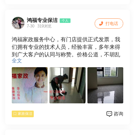
鸿福专业保洁
个人
打电话
7-30
319浏览
鸿福家政服务中心，有门店提供正式发票，我
们拥有专业的技术人员，经验丰富，多年来得
到广大客户的认同与称赞。价格公道，不胡乱
全文
收费，质优价廉，满意后付款，诚信合作。
服务项目：
1，专业承接家庭〔单位〕保洁，新房开荒保
洁，旧居保洁，家庭保洁包括擦玻璃，门窗，
地面清洁，地角线，厨房，卫生间等保洁（烟
机灯:具不包括），厂房，学校及商场保洁，物
咨询
家政保洁
业保洁。
2，搬家，专业门头清洗，擦玻璃，洗窗帘，清
洗抽油烟机，家电清洗，地板打蜡，地毯清