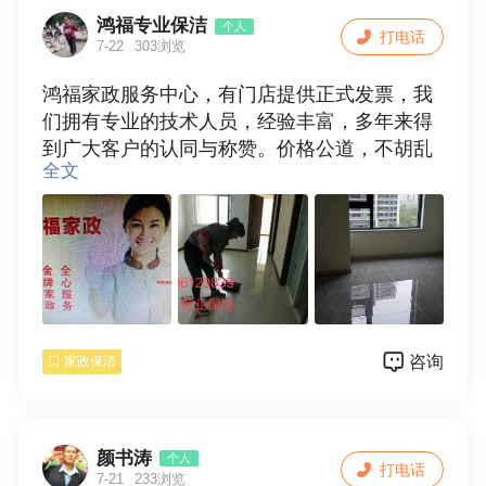
鸿福专业保洁
个人
打电话
7-22
303浏览
鸿福家政服务中心，有门店提供正式发票，我
们拥有专业的技术人员，经验丰富，多年来得
到广大客户的认同与称赞。价格公道，不胡乱
全文
收费，质优价廉，满意后付款，诚信合作。
服务项目：
1，专业承接家庭〔单位〕保洁，新房开荒保
洁，旧居保洁，家庭保洁包括擦玻璃，门窗，
地面清洁，地角线，厨房，卫生间等保洁（烟
机灯:具不包括），厂房，学校及商场保洁，物
咨询
家政保洁
业保洁。
2，搬家，专业门头清洗，擦玻璃，洗窗帘，清
洗抽油烟机，家电清洗，地板打蜡，地毯清
洗，输通下水道，换窗纱，拆装空调等一系列
颜书涛
个人
打电话
家庭服务。
7-21
233浏览