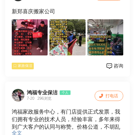
3，保姆，月嫂，钟点工，热情周到细心服务。
新郑喜庆搬家公司
全天24小时为您服务，只要恁一个电话，我们
服务到家放心的家政服务，因为专业，所以更
好。
地址：中华路国家电网对面鸿福家政
电话:15036129839
咨询
家政保洁
鸿福专业保洁
个人
打电话
7-20
296浏览
鸿福家政服务中心，有门店提供正式发票，我
们拥有专业的技术人员，经验丰富，多年来得
到广大客户的认同与称赞。价格公道，不胡乱
全文
收费，质优价廉，满意后付款，诚信合作。