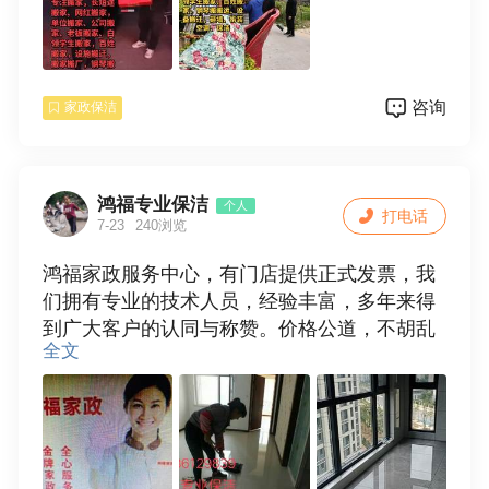
电话:15036129839
咨询
家政保洁
鸿福专业保洁
个人
打电话
7-23
240浏览
鸿福家政服务中心，有门店提供正式发票，我
们拥有专业的技术人员，经验丰富，多年来得
到广大客户的认同与称赞。价格公道，不胡乱
全文
收费，质优价廉，满意后付款，诚信合作。
服务项目：
1，专业承接家庭〔单位〕保洁，新房开荒保
洁，旧居保洁，家庭保洁包括擦玻璃，门窗，