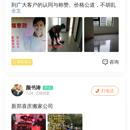
业保洁。
到广大客户的认同与称赞。价格公道，不胡乱
2，搬家，专业门头清洗，擦玻璃，洗窗帘，清
全文
收费，质优价廉，满意后付款，诚信合作。
洗抽油烟机，家电清洗，地板打蜡，地毯清
洗，输通下水道，换窗纱，拆装空调等一系列
服务项目：
家庭服务。
1，专业承接家庭〔单位〕保洁，新房开荒保
3，保姆，月嫂，钟点工，热情周到细心服务。
洁，旧居保洁，家庭保洁包括擦玻璃，门窗，
全天24小时为您服务，只要恁一个电话，我们
地面清洁，地角线，厨房，卫生间等保洁（烟
服务到家放心的家政服务，因为专业，所以更
机灯:具不包括），厂房，学校及商场保洁，物
好。
咨询
家政保洁
业保洁。
地址：中华路国家电网对面鸿福家政
2，搬家，专业门头清洗，擦玻璃，洗窗帘，清
电话:15036129839
洗抽油烟机，家电清洗，地板打蜡，地毯清
洗，输通下水道，换窗纱，拆装空调等一系列
颜书涛
个人
打电话
家庭服务。
7-24
239浏览
3，保姆，月嫂，钟点工，热情周到细心服务。
新郑喜庆搬家公司
全天24小时为您服务，只要恁一个电话，我们
服务到家放心的家政服务，因为专业，所以更
好。
地址：中华路国家电网对面鸿福家政