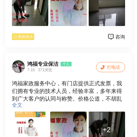
1，专业承接家庭〔单位〕保洁，新房开荒保
洁，旧居保洁，家庭保洁包括擦玻璃，门窗，
地面清洁，地角线，厨房，卫生间等保洁（烟
机灯:具不包括），厂房，学校及商场保洁，物
咨询
家政保洁
业保洁。
2，搬家，专业门头清洗，擦玻璃，洗窗帘，清
洗抽油烟机，家电清洗，地板打蜡，地毯清
洗，输通下水道，换窗纱，拆装空调等一系列
鸿福专业保洁
个人
打电话
家庭服务。
7-16
371浏览
3，保姆，月嫂，钟点工，热情周到细心服务。
鸿福家政服务中心，有门店提供正式发票，我
全天24小时为您服务，只要恁一个电话，我们
们拥有专业的技术人员，经验丰富，多年来得
服务到家放心的家政服务，因为专业，所以更
到广大客户的认同与称赞。价格公道，不胡乱
好。
全文
收费，质优价廉，满意后付款，诚信合作。
地址：中华路国家电网对面鸿福家政
电话:15036129839
服务项目：
+2
1，专业承接家庭〔单位〕保洁，新房开荒保
洁，旧居保洁，家庭保洁包括擦玻璃，门窗，