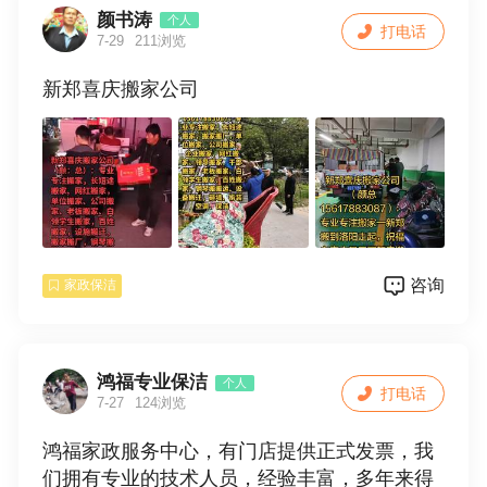
洗，输通下水道，换窗纱，拆装空调等一系列
颜书涛
个人
打电话
家庭服务。
7-29
211浏览
3，保姆，月嫂，钟点工，热情周到细心服务。
新郑喜庆搬家公司
全天24小时为您服务，只要恁一个电话，我们
服务到家放心的家政服务，因为专业，所以更
好。
地址：中华路国家电网对面鸿福家政
电话:15036129839鸿福家政服务中心，有门店
提供正式发票，我们拥有专业的技术人员，经
验丰富，多年来得到广大客户的认同与称赞。
价格公道，不胡乱收费，质优价廉，满意后付
咨询
家政保洁
款，诚信合作。
服务项目：
鸿福专业保洁
个人
1，专业承接家庭〔单位〕保洁，新房开荒保
打电话
7-27
124浏览
洁，旧居保洁，家庭保洁包括擦玻璃，门窗，
地面清洁，地角线，厨房，卫生间等保洁（烟
鸿福家政服务中心，有门店提供正式发票，我
机灯:具不包括），厂房，学校及商场保洁，物
们拥有专业的技术人员，经验丰富，多年来得