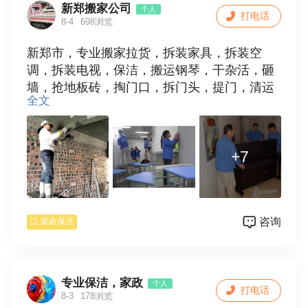
新郑搬家公司
个人
打电话
8-4
698浏览
新郑市，专业搬家拉货，拆装家具，拆装空
调，拆装电视，保洁，搬运钢琴，干杂活，砸
墙，抢地板砖，掏门口，拆门头，提门，清运
全文
垃圾，欢迎使用。15538109881
+7
咨询
家政保洁
专业保洁，家政
个人
打电话
8-3
178浏览