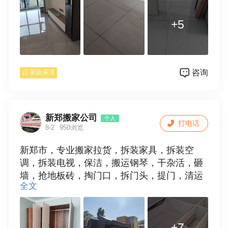
+5
咨询
家政保洁
新郑搬家公司
个人
打电话
8-2
950浏览
新郑市，专业搬家拉货，拆装家具，拆装空
调，拆装电视，保洁，搬运钢琴，干杂活，砸
墙，抢地板砖，掏门口，拆门头，提门，清运
全文
垃圾，欢迎使用。15538109881
+7