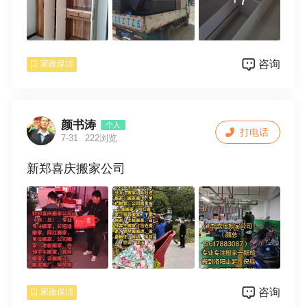
咨询
家政保洁
颜书涛
个人
打电话
7-31
222浏览
新郑喜庆搬家公司
咨询
家政保洁