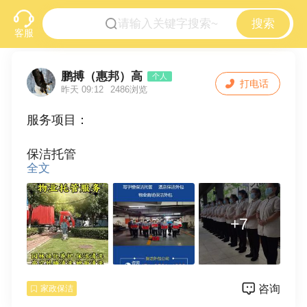
搜索
客服
鹏搏（惠邦）高
个人
打电话
昨天 09:12
2486浏览
服务项目：
保洁托管
全文
高档写字楼，大型商场，星级酒店，洗浴，KT
V，学校，工厂等物业保洁托管服务
+7
家庭保洁
别墅保洁 ，开荒保洁，家庭保洁，钟点保洁，
咨询
家政保洁
厨房清洁，卫生间清洁，油烟机清洗，玻璃清