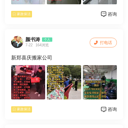
地面清洁，地角线，厨房，卫生间等保洁（烟
机灯:具不包括），厂房，学校及商场保洁，物
咨询
家政保洁
业保洁。
2，搬家，专业门头清洗，擦玻璃，洗窗帘，清
洗抽油烟机，家电清洗，地板打蜡，地毯清
洗，输通下水道，换窗纱，拆装空调等一系列
颜书涛
个人
打电话
家庭服务。
7-22
164浏览
3，保姆，月嫂，钟点工，热情周到细心服务。
新郑喜庆搬家公司
全天24小时为您服务，只要恁一个电话，我们
服务到家放心的家政服务，因为专业，所以更
好。
地址：中华路国家电网对面鸿福家政
电话:15036129839
咨询
家政保洁