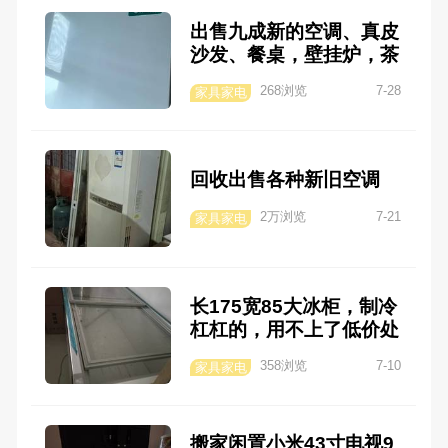
出售九成新的空调、真皮
沙发、餐桌，壁挂炉，茶
桌，床
268浏览
7-28
家具家电
回收出售各种新旧空调
2万浏览
7-21
家具家电
长175宽85大冰柜，制冷
杠杠的，用不上了低价处
理，1300米
358浏览
7-10
家具家电
搬家闲置小米43寸电视9