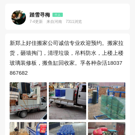
踏雪寻梅
个人
7-4更新
来自河南
7311浏览
新郑上好佳搬家公司诚信专业欢迎预约。搬家拉
货，砸墙掏门，清理垃圾，吊料防水，上楼上楼
玻璃装修板，搬鱼缸回收家。孚各种杂活18037
867682