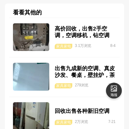
看看其他的
高价回收，出售2手空
调，空调移机，钻空调
孔，电话13027729990
3.1万浏览
8-4
家具家电
出售九成新的空调、真皮
沙发、餐桌，壁挂炉，茶
桌，床
279浏览
7-28
家具家电
回收出售各种新旧空调
2万浏览
7-21
家具家电